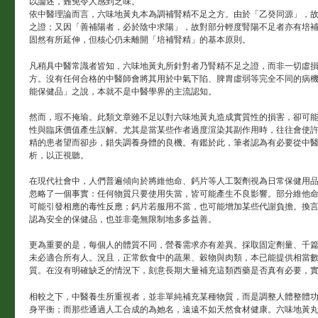
以論述，難免令人感到乏味。
依中醫理論而言，六味地黃丸本為調補腎精不足之方。由於「乙癸同源」，
之證；又因「善補陽者，必於陰中求陽」，故對部分輕度腎陽不足者亦有培
固然有所延伸，但核心仍未離開「培補腎精」的基本原則。
凡稍具中醫常識者皆知，六味地黃丸所針對者乃腎精不足之證，而非一切虛
方。沒有任何合格的中醫師會將其用於中氣下陷、脾胃虛弱等完全不同的病
能保健品」之說，本就不是中醫學界的主流認知。
然而，瑕不掩瑜。此類文章雖不足以對六味地黃丸造成實質性的損害，卻可
性與臨床價值產生誤解。尤其是當某些作者過度渲染其副作用時，往往會使
精的患者望而卻步，錯失調養身體的良機。有鑑於此，筆者認為有必要從中
析，以正視聽。
在現代社會中，人們普遍傾向於將維他命、鈣片等人工製劑視為日常保健用
忽略了一個事實：任何物質只要使用失當，皆可能產生不良影響。部分維他
可能引發相應的毒性反應；鈣片若服用不當，也可能增加某些代謝負擔。換
認為安全的保健品，也並非毫無限制地多多益善。
更為重要的是，每個人的體質不同，營養需求亦有差異。採取固定劑量、千
未必適合所有人。況且，正常飲食中的蔬果、穀物與肉類，本已能提供相當
質。在沒有明確缺乏的情況下，刻意長期大量補充這類西藥是否真有必要，
相較之下，中醫養生所重視者，並非單純補充某種物質，而是調整人體整體
身平衡；而那些通過人工合成的為她名，遠遠不如天然食材健康。六味地黃