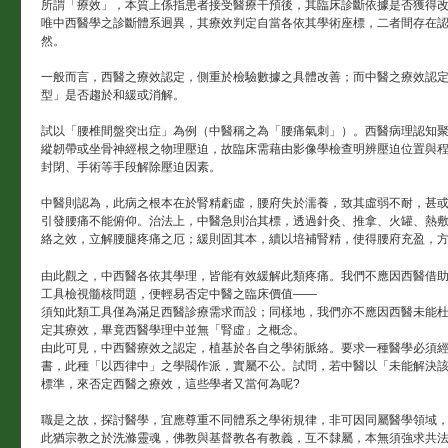
所謂「療效」，本質上係指患者接受醫療干預後，其臨床診斷依據是否獲得
唯中西醫學之診斷體系迥異，其療效判定自當各依其學術座標，二者間存在
然。
一般而言，西醫之療效認定，側重於檢驗數據之具體改善；而中醫之療效認
型」是否趨於和緩或消解。
試以「腰椎間盤突出症」為例（中醫稱之為「腰痛氣刺」）。西醫病理認知
縱韌帶或坐骨神經根之物理壓迫，故臨床需藉由影像學檢查明辨壓迫位置與
封閉、手術等手段解除壓迫因素。
中醫則認為，此病之根本在於腎精虧虛，腰府失於濡養，致其虛弱不耐，甚
引發腰痛不能俯仰。治法上，中醫急則治其標，透過針灸、推拿、火罐、熱
絡之效，立解腰腿疼痛之厄；緩則固其本，續以培補腎精，使得腰府充盈，
由此觀之，中西醫各依其學理，皆能有效緩解此類疼痛。我們不應因西醫借助
工具檢視髓核問題，便輕易否定中醫之臨床價值——
須知此類工具僅為滿足西醫診療需求而設；同樣地，我們亦不應因西醫未能
定其療效，畢竟西醫學理中並無「腎虛」之概念。
由此可見，中西醫療效之認定，植基於各自之學術脈絡。要求一種醫學必須
書，此種「以西律中」之學閥作派，實屬不公。試問，若中醫以「未能解決
標準，來否定西醫之療效，這些學者又當何為呢?
職是之故，探討醫學，宜應尊重不同體系之學術規律，非可因同屬醫學領域
此猶宗教之於洗滌靈魂，佛教與基督教各有教義，互不隸屬，本無須強求共