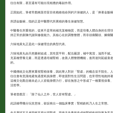
往往有限，甚至還有可能出現相應的毒副作用。
正因如此，筆者常戲稱某些盲目依賴維他命與鈣片保健的人，是「捧著金飯
所謂金飯碗，指的正是中醫歷代所累積的養生保健智慧。
中醫養生所重視的，從來不是單純補充某種物質，而是培養人體自身的生理
持正常的新陳代謝與修復能力。其核心在於調整整體，而非頭痛醫頭、腳痛
六味地黃丸正是此一保健理念的典型代表。
六味地黃丸由天然藥材組成，其性質平和，配伍嚴謹，補中寓瀉，滋而不膩
充某種營養元素，而是透過培補腎精，改善人體整體機能，進而達到延緩衰
的。
中國傳統文化歷來重視腎精保養，因此華人對於「腎虛」的概念並不陌生。
往往會有意識地避免過度耗損身體，即使面對性生活問題，也常理性地抱持
這種文化觀念雖未必人人皆能身體力行，卻在無形之中形成了一種重視保養
活哲學。
筆者曾戲言：「除了仙人之外，世人皆有腎虛。」
此語雖帶幾分玩笑意味，卻反映出一個臨床事實：腎精虧耗乃人生之常態。
先天稟賦不足者固然容易出現腎虛，而後天失養所造成的腎精虧損則更為常