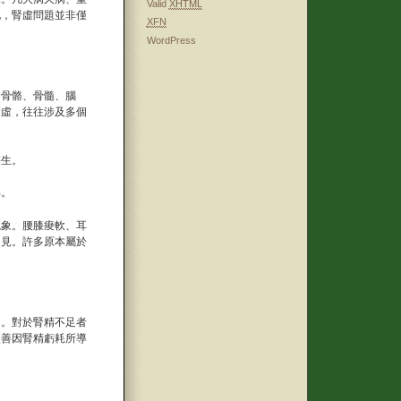
Valid
XHTML
此，腎虛問題並非僅
XFN
WordPress
、骨骼、骨髓、腦
腎虛，往往涉及多個
叢生。
解。
現象。腰膝痠軟、耳
常見。許多原本屬於
用。對於腎精不足者
改善因腎精虧耗所導