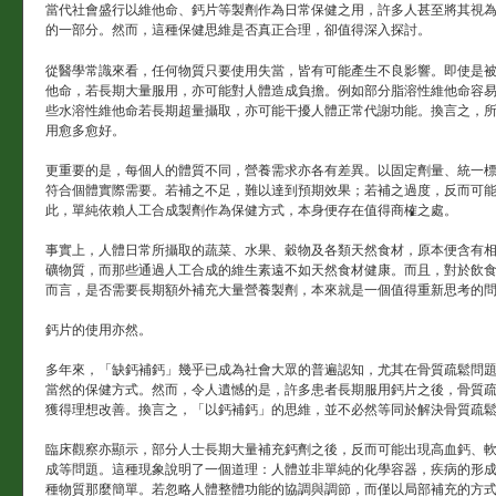
當代社會盛行以維他命、鈣片等製劑作為日常保健之用，許多人甚至將其視
的一部分。然而，這種保健思維是否真正合理，卻值得深入探討。
從醫學常識來看，任何物質只要使用失當，皆有可能產生不良影響。即使是
他命，若長期大量服用，亦可能對人體造成負擔。例如部分脂溶性維他命容
些水溶性維他命若長期超量攝取，亦可能干擾人體正常代謝功能。換言之，
用愈多愈好。
更重要的是，每個人的體質不同，營養需求亦各有差異。以固定劑量、統一
符合個體實際需要。若補之不足，難以達到預期效果；若補之過度，反而可
此，單純依賴人工合成製劑作為保健方式，本身便存在值得商榷之處。
事實上，人體日常所攝取的蔬菜、水果、穀物及各類天然食材，原本便含有
礦物質，而那些通過人工合成的維生素遠不如天然食材健康。而且，對於飲
而言，是否需要長期額外補充大量營養製劑，本來就是一個值得重新思考的
鈣片的使用亦然。
多年來，「缺鈣補鈣」幾乎已成為社會大眾的普遍認知，尤其在骨質疏鬆問
當然的保健方式。然而，令人遺憾的是，許多患者長期服用鈣片之後，骨質
獲得理想改善。換言之，「以鈣補鈣」的思維，並不必然等同於解決骨質疏
臨床觀察亦顯示，部分人士長期大量補充鈣劑之後，反而可能出現高血鈣、
成等問題。這種現象說明了一個道理：人體並非單純的化學容器，疾病的形
種物質那麼簡單。若忽略人體整體功能的協調與調節，而僅以局部補充的方