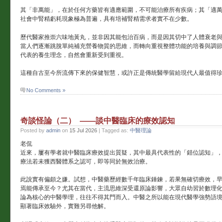
其「非萬能」，在於任何方藥皆有適應範圍，不可能治療所有疾病；其「適
社會中腎精虧耗現象極為普遍，具有培補腎精需求者實不在少數。
歷代醫家推崇六味地黃丸，並非因其能包治百病，而是因其切中了人體衰老
當人們逐漸跳脫單純補充營養物質的思維，而轉向重視整體功能的培養與調
代表的養生理念，自然會重新受到重視。
這種自古至今所流傳下來的保健智慧，或許正是傳統醫學留給現代人最值得
No Comments »
奇談怪論（二） ——談中醫臨床的療效認知
Posted by
admin
on
15 Jul 2026
| Tagged as:
中醫理論
老侃
近來，屢有學者就中醫臨床療效提出質疑，其中最具代表性的「錯位認知」
療法若未獲西醫體系之認可，即等同於無效治療。
此說實有偏頗之嫌。試想，中醫藥歷經數千年臨床錘鍊，若果無確切療效，
焉能傳承至今？尤其在當代，主流思維深受還原論影響，大眾自幼習於數理
論為核心的中醫學理，往往不得其門而入。中醫之所以能在現代醫學強勢語
顯著臨床效驗外，實難另尋他解。