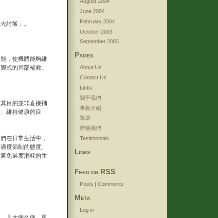
August 2004
June 2004
February 2004
碗去討飯」。
October 2003
September 2003
Pages
功能，使機體能夠維
醫腳式的局部補救。
About Us
Contact Us
Links
関于我們
。其目的並非直接補
專長介紹
老、維持健康的目
幫助
聯係我們
人們在日常生活中，
Testimonials
著適度節制的態度。
Links
、避免過度消耗的生
Feed on RSS
Posts
|
Comments
Meta
Log in
見。凡大病久病、重