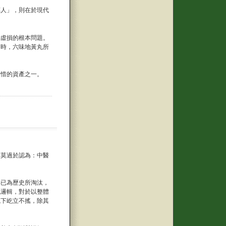
萬人」，則在於現代
與虛損的根本問題。
節時，六味地黃丸所
珍惜的資產之一。
，莫過於認為：中醫
早已為歷史所淘汰，
化邏輯，對於以整體
境下屹立不搖，除其