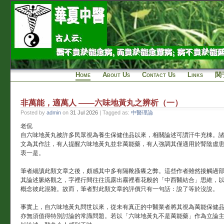
Home
About Us
Contact Us
Links
関
非萬能，適萬人 ——六味地黃丸之辨析（一）
Posted by
admin
on
31 Jul 2026
| Tagged as:
中醫理論
老侃
自六味地黃丸被許多民眾視為養生保健佳品以來，相關論述可謂汗牛充棟。
文為其作註，有人提醒六味地黃丸並非萬能藥，有人強調其僅適用於腎陰虛
衷一是。
筆者細讀此類文章之後，頗感其中多有隔靴搔癢之弊。這些作者雖然接觸過
其論述脈絡觀之，字裡行間往往流露出霧裡看花般的「中西醫結合」思維，
概念彼此混雜。故而，筆者對此類文章的評價只有一句話：說了等於沒說。
事實上，自六味地黃丸問世以來，從未有真正的中醫業者將其視為萬能保健
亦無須值得特別討論的常識問題。若以「六味地黃丸不是萬能藥」作為立論