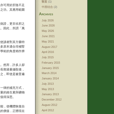
醫案
(1)
故亦可用於肝陰不足
中西结合
(2)
補之功。其應用範圍
Archives
July 2026
損病證，更非祛邪之
June 2026
機。因此，所謂「萬
May 2026
June 2021
May 2021
能使讀者對其方藥特
許多原本適合培補腎
August 2017
醫學術的角度稍作辨
April 2016
July 2015
February 2015
品。然而，許多人卻
January 2015
命長期過量攝取後，
March 2014
言之，即使是被普遍
January 2014
July 2013
篇一律的補充方式，
May 2013
數量的維生素與礦物
January 2013
實值得深思。
December 2012
August 2012
功能，使機體恢復自
April 2012
丸的價值，正體現在