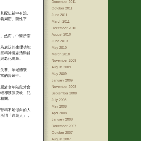
December 2011
October 2011
。其配伍補中有瀉、
June 2011
方義周密、藥性平
March 2011
December 2010
August 2010
生。然而，中醫所謂
June 2010
更為廣泛的生理功能
May 2010
某些精神情志活動皆
March 2010
退與老化現象。
November 2009
August 2009
產失養、年老體衰
May 2009
相當的普遍性。
January 2009
November 2008
本屬於老年階段才會
輕輕卻腰膝痠軟、記
September 2008
息相關。
July 2008
May 2008
在腎精不足傾向的人
April 2008
；所謂「適萬人」，
January 2008
December 2007
October 2007
August 2007