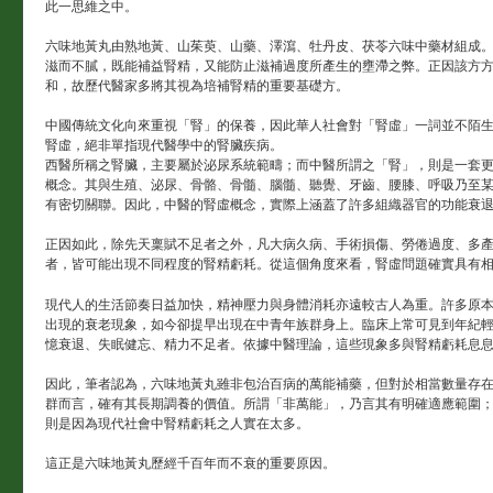
此一思維之中。
六味地黃丸由熟地黃、山茱萸、山藥、澤瀉、牡丹皮、茯苓六味中藥材組成
滋而不膩，既能補益腎精，又能防止滋補過度所產生的壅滯之弊。正因該方
和，故歷代醫家多將其視為培補腎精的重要基礎方。
中國傳統文化向來重視「腎」的保養，因此華人社會對「腎虛」一詞並不陌
腎虛，絕非單指現代醫學中的腎臟疾病。
西醫所稱之腎臟，主要屬於泌尿系統範疇；而中醫所謂之「腎」，則是一套
概念。其與生殖、泌尿、骨骼、骨髓、腦髓、聽覺、牙齒、腰膝、呼吸乃至
有密切關聯。因此，中醫的腎虛概念，實際上涵蓋了許多組織器官的功能衰
正因如此，除先天稟賦不足者之外，凡大病久病、手術損傷、勞倦過度、多
者，皆可能出現不同程度的腎精虧耗。從這個角度來看，腎虛問題確實具有
現代人的生活節奏日益加快，精神壓力與身體消耗亦遠較古人為重。許多原
出現的衰老現象，如今卻提早出現在中青年族群身上。臨床上常可見到年紀
憶衰退、失眠健忘、精力不足者。依據中醫理論，這些現象多與腎精虧耗息
因此，筆者認為，六味地黃丸雖非包治百病的萬能補藥，但對於相當數量存
群而言，確有其長期調養的價值。所謂「非萬能」，乃言其有明確適應範圍
則是因為現代社會中腎精虧耗之人實在太多。
這正是六味地黃丸歷經千百年而不衰的重要原因。