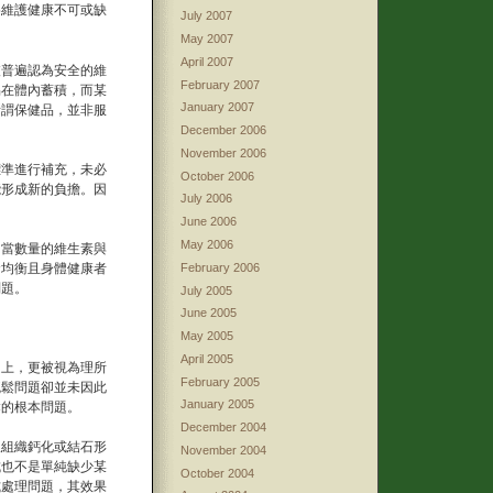
為維護健康不可或缺
July 2007
May 2007
April 2007
被普遍認為安全的維
February 2007
易在體內蓄積，而某
January 2007
所謂保健品，並非服
December 2006
November 2006
標準進行補充，未必
October 2006
能形成新的負擔。因
July 2006
June 2006
May 2006
相當數量的維生素與
食均衡且身體健康者
February 2006
問題。
July 2005
June 2005
May 2005
April 2005
題上，更被視為理所
February 2005
疏鬆問題卻並未因此
January 2005
鬆的根本問題。
December 2004
軟組織鈣化或結石形
November 2004
成也不是單純缺少某
October 2004
式處理問題，其效果