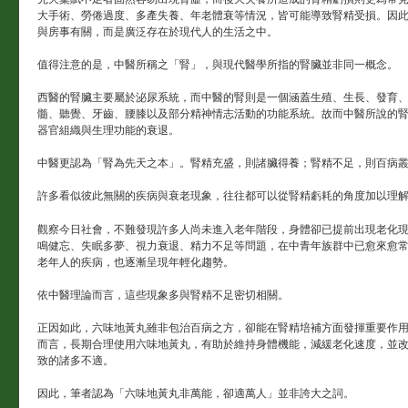
大手術、勞倦過度、多產失養、年老體衰等情況，皆可能導致腎精受損。因
與房事有關，而是廣泛存在於現代人的生活之中。
值得注意的是，中醫所稱之「腎」，與現代醫學所指的腎臟並非同一概念。
西醫的腎臟主要屬於泌尿系統，而中醫的腎則是一個涵蓋生殖、生長、發育
髓、聽覺、牙齒、腰膝以及部分精神情志活動的功能系統。故而中醫所說的
器官組織與生理功能的衰退。
中醫更認為「腎為先天之本」。腎精充盛，則諸臟得養；腎精不足，則百病
許多看似彼此無關的疾病與衰老現象，往往都可以從腎精虧耗的角度加以理
觀察今日社會，不難發現許多人尚未進入老年階段，身體卻已提前出現老化
鳴健忘、失眠多夢、視力衰退、精力不足等問題，在中青年族群中已愈來愈
老年人的疾病，也逐漸呈現年輕化趨勢。
依中醫理論而言，這些現象多與腎精不足密切相關。
正因如此，六味地黃丸雖非包治百病之方，卻能在腎精培補方面發揮重要作
而言，長期合理使用六味地黃丸，有助於維持身體機能，減緩老化速度，並
致的諸多不適。
因此，筆者認為「六味地黃丸非萬能，卻適萬人」並非誇大之詞。