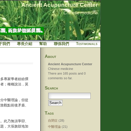
Ancient Acupuncture Center
Chinese medicine
于我們
專長介紹
幫助
聯係我們
Testimonials
About
Ancient Acupuncture Center
Chinese medicine
There are 165 posts and 0
comments so far.
諸多專家學者紛紛撰
患者；種種說法，莫
Search
部分中醫理論，但從
以致觀點前後矛盾、
Tags
自閉症
(28)
品。此乃無須爭辯、
主題，大張旗鼓地加
中醫理論
(21)