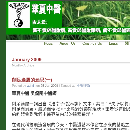
Home
About Us
Contact Us
Links
関
January 2009
Monthly Archive
削足適履的迷思(一)
Posted by
admin
on
25 Jan 2009
| Tagged as:
中醫理論
華夏中醫 吳侃陽中醫師
削足適履一詞出自《淮南子•說林訓》文中，其曰：“夫所以養
削足而適履，殺頭而便冠。”比喻過分遷就現狀。筆者從這個
約約體會到我們中醫專業内部的這種遷就。
在現代科技飛速發展的今天，中醫還基本停留在原來的基點之