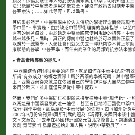
顧及，卻偏要跟在洋人的屁股後面來禁用中藥；明明知道土生
法只能屬於中醫業者運用才能安全，卻沒有政策去限制非中醫
醫藥療法；……如此等等，難以罄書。
其結果必然是，中醫藥學由於失去傳統的學術理念而變爲現代
學中醫”。事實是，由於缺乏中醫學術理論的臨床指導，以至
原有的顯著療效；由於缺乏中醫藥臨床使用規範的指導，中藥
越來越多見。屆時，真正的傳統中醫也就終於可以壽終正寢了
以歸於一統醫學，人類社會也就又失去一種能夠從本質上幫助
康狀態的醫學–中醫藥學，而任由商業化的局部對抗療法來蠶
●
青蒿素所導致的迷思。
[中西醫結合]有個很重要的内容，就是如何在中藥中提取“有效
所謂“有效成分”的概念實際上屬於西藥的學術範疇，與中醫
上，西醫西藥從來就是在依照自己的學術規律從大自然生物中
來用於臨床，並非僅僅只是從中藥中提取。
然而，我們許多中醫同仁卻很願意接受這種中藥“現代化”、“
以爲這是中醫藥發展的唯一途徑，甚至盲目地將西醫從中藥中
成分”視作中藥，認爲屬於“中藥發展”的佐證。如《加州針灸
2007年9月份會刊第6頁所刊載的題為《馮德孔美國回來談中
文。文章說：“去年在48國非洲國家元首北京峰會上，胡錦濤
製劑‘青蒿素’作爲厚禮送給非洲人民，説明中藥發展了。”