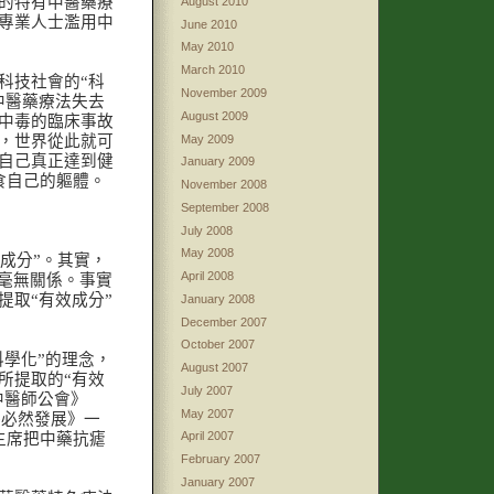
的特有中醫藥療
August 2010
專業人士濫用中
June 2010
May 2010
March 2010
科技社會的“科
November 2009
中醫藥療法失去
August 2009
中毒的臨床事故
May 2009
，世界從此就可
自己真正達到健
January 2009
食自己的軀體。
November 2008
September 2008
July 2008
May 2008
成分”。其實，
April 2008
藥毫無關係。事實
提取“有效成分”
January 2008
December 2007
October 2007
科學化”的理念，
August 2007
所提取的“有效
July 2007
中醫師公會》
May 2007
醫必然發展》一
April 2007
主席把中藥抗瘧
February 2007
January 2007