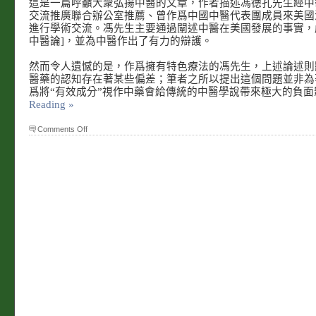
這是一篇呼籲大衆弘揚中醫的文章，作者描述馮德孔先生經中
交流推廣聯合辦公室推薦、曾作爲中國中醫代表團成員來美國
進行學術交流。馮先生主要通過闡述中醫在美國發展的事實，
中醫論]，並為中醫作出了有力的辯護。
然而令人遺憾的是，作爲擁有特色療法的馮先生，上述論述則
醫藥的認知存在著某些偏差；筆者之所以提出這個問題並非為
爲將“有效成分”視作中藥會給傳統的中醫學說帶來極大的負
Reading »
on
Comments Off
削
足
適
履
的
迷
思
(一)