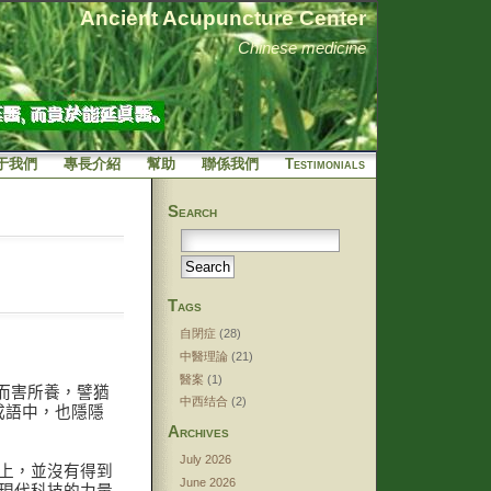
Ancient Acupuncture Center
Chinese medicine
于我們
專長介紹
幫助
聯係我們
Testimonials
Search
Tags
自閉症
(28)
中醫理論
(21)
醫案
(1)
而害所養，譬猶
中西结合
(2)
成語中，也隱隱
Archives
July 2026
上，並沒有得到
June 2026