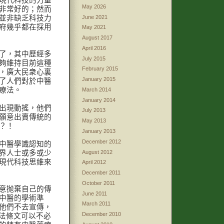
現代科技的力量
May 2026
非常好的；然而
June 2021
並非缺乏科技力
府幾乎都在採用
May 2021
August 2017
April 2016
了，其中歷經多
July 2015
夠維持目前這種
February 2015
，廣大民衆心裏
January 2015
了人們對於中醫
療法。
March 2014
January 2014
出現動搖，他們
July 2013
願意出賣傳統的
May 2013
？！
January 2013
December 2012
中醫學識認知的
August 2012
界人士或多或少
現代科技思維來
April 2012
December 2011
October 2011
意抛棄自己的傳
June 2011
中醫的學術準
March 2011
他們不去宣傳，
December 2010
憲法條文可以不必