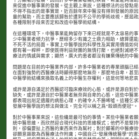
十分顯著的發展，因而許多中醫業者痛心疾首，希望能夠借助
來促進中醫事業的發展。從主觀上來說，這種想法的出發點是
不得不指出的是事實是，近百餘年來中醫沒有得到發展的原因
量的幫助，而主要應該歸咎於遭到不公平的學術歧視，歷屆政
各種限制手段來否定和改造中醫學術結構。
在這種環境下，中醫事業能夠留存下來已經就是不太容易的事
少中醫業者傾力抗爭，歷經多少有識之士鼎力相助，總算還能
不死不活的局面。事實上中醫學說的科學性及其實用價值如何
都有著一桿秤，即使既得利益財團的無情打壓，也絕對滅絕不
療法的情感與需求；顯然，廣大的患者都沒有嫌棄傳統的中醫
問題是在目前的中醫業界内部，許多中醫業者的專業頭腦已經
在面對強勢的西醫療法時顯得那麽地無奈，那麽地自卑，甚至
中醫學術結構來換取名義上的中醫生存權利，這是何等地悲哀
或許是源自滿足於西醫認可臨床療效的心態，或許是源自對於
缺失，或許是源自於中醫業者無奈與自卑的心態，這些中醫業
都表現出削足適履的病態心理，的確令人不勝唏噓。這種乞求
發展中醫學說的想法與做法，完全可以稱之爲“殺頭而便冠”。
對於中醫事業來説，這些纔是最可怕的事情。某些中醫業者願
統中醫思維，而欣然迎合現代科技的思維模式；他們不是堅持
則，卻偏要扯上西醫的東西來作為幫衬；對於顯著的中醫療效
卻願意謳歌為西醫療法作附庸；中國自己“發展傳統醫學”的