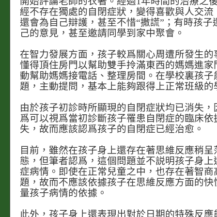
開始評論老師的衣著。經過1年時間的治療之
經不存在獨處的自閉症狀，變得喜歡與人交流
還會為自己辯護，甚至不惜“撒謊”；有時孩子
己的意見，甚至邀請同學到家中聚會。
在智力發展方面，孩子較爲關心周遭所發生的
懂得頂住房門以幫助雙手拎滿東西的媽媽進家
動幫助媽媽接電話、整理房間。在學校裏孩子
題，主動提問，基本上能夠跟得上正常班級的
由於孩子初診時所顯現的自閉症狀均已消失，
爲可以視爲當初診斷孩子罹患自閉症的臨床依
失，故而應該認爲孩子的自閉症已經治愈。
目前，雖然在孩子身上還存在著思維反應稍呈
態，但筆者認爲，這個問題並不説明孩子身上
症病情。即使在正常兒童之中，也存在著智商
題，故而不應該依據孩子在思維反應方面的快
量孩子病情的依據。
此外，孩子身上還表現出對於日期的特殊反應