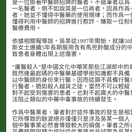
是一位掛著中醫師招牌的醫者。不過筆者以爲
一名醫者，倒不如說其是一位商者，因爲作爲
者，她並不懂得中醫藥的使用規律；而作爲一
懂得利用中醫師的招牌進行欺詐、賺取一位粉
醫療費用。
依據相關報導說，吳某從1997年開始，就讓5
斯女士連續5年長期服用含有馬兜鈴酸成分的
致患者身體出現上述傷害。
“庸醫殺人”是中國文化中嘲笑那些江湖郎中的
既然連最起碼的中醫藥基礎學術知識都不具備
以中醫師的身份來行醫。因而這類不具備行醫
行醫者，猶如殺人越貨之徒，當然不可以輕縱
對不起受到傷害的患者，也對不起廣大的中醫
法阻止類似的中藥中毒事故的持續發生。
作爲中醫業者，筆者對於這件事故的發生是相
它所導致的餘波絕非僅僅只是涉及吳某一個人
個中醫事業必然會導致較大的損傷。筆者之所
花費時間與精力探討這件事情並非試圖為吳某