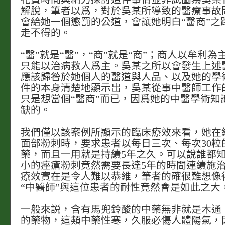
解脫，筆者以爲，對於吳某所導致的醫療事故
會給她一個懲罰的公道，會讓她明白“醫商”之
走不得的。
“醫”就是“醫”，“商”就是“商”；商人以牟利
只能以治病救人爲主。吳某之所以會發生上述
應該歸咎於她個人的醫道與人品、以及她的學
件的本身清楚地顯示出，吳某從事中醫師工作
只是想當個“醫商”而已，因爲她的中醫學術知
缺的。
我們僅以該案例所顯示的臨床療效來看，她在
面部粉刺時，要求患者以每日三次、每次30粒
藥，而且一用就是持續5年之久。可以說誰都
小的痤瘡粉刺竟然需要長達5年的時間連續施
療效實在是令人難以恭維，筆者的確很難想像
“中醫師”與這位患者的耐性竟然會是如此之大
一般來説，含有馬兜鈴酸的中藥無非就是木通
的藥物，這類中藥性寒，久服必傷人體陽氣，