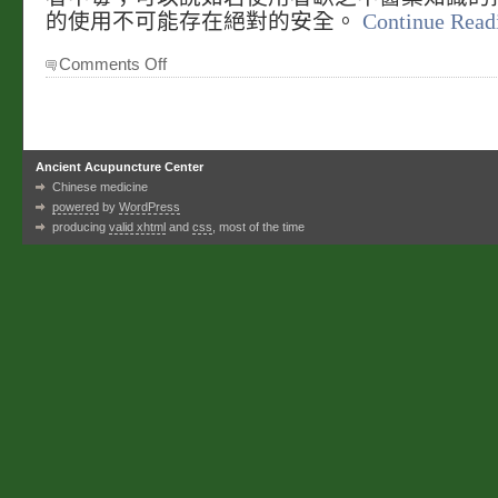
的使用不可能存在絕對的安全。
Continue Read
on
Comments Off
法
律
的
警
示
Ancient Acupuncture Center
Chinese medicine
powered
by
WordPress
producing
valid xhtml
and
css
, most of the time