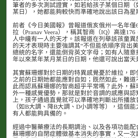
筆者的多次測試證實，如若給孩子某個日期（
某日），她都能夠較快而準確地說出該日為星
前者《今日美國報》曾報道俄亥俄州一名年僅
拉（Pranav Veera），稱其智商（IQ）高達1
人中纔有一人的天才。該報道在列舉該孩童異
的天才表現時主要強調其“不但能依順序背出
總統的名字，還能倒背英文字母；如有人隨意指
年以來某年某月某日的日期，他還可說出當天
其實蘇珊娜對於日期的特異感覺憂於維拉，即使
之前的日期她都能應對自如；既然如此，難道
此而認爲蘇珊娜的智商超乎平常嗎？此外，蘇
外一種感覺優勢，那就是對於音調的感應與認
上，孩子通過直覺就可以準確地判斷出所播放
（如B大調、降B大調、D小調等等），這個能
有人都能夠具備的。
經過中醫藥療法的長期調治、以及各項功能配
蘇珊娜的自閉症體徵基本消失的事實，又一次