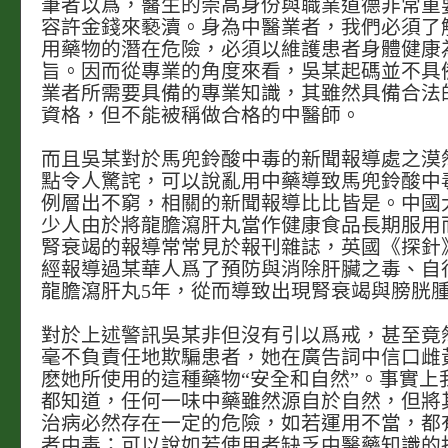
筆者以爲，醫生的崇高身份與職業道德非常重
容許金錢來褻瀆。身為中醫業者，我們必須了
用藥物的潛在危險，必須以維護患者身體健康
旨。因而從專業的角度來看，吳某起碼並不具
業者所需要具備的專業知識，其雖然具備合法
資格，但不能被稱做合格的中醫師。
而且吳某對於馬兜鈴酸中毒的新聞報導處之漠
點令人驚詫，可以說亂用中藥導致馬兜鈴酸中
例層出不窮，相關的新聞報導比比皆是。中國
少人由於將龍膽瀉肝丸當作健康食品長期服用
腎衰竭的報導常常見於報刊雜誌，英國《探針
經報導過某華人爲了預防與消除肝臟之毒、自
龍膽瀉肝丸5年，從而導致出現腎衰竭與膀胱
對於上述警訊吳某非但沒有引以爲戒，甚至竟
毫不負責任地欺騙患者，她在廣告詞中信口雌
麽她所使用的這種藥物“安全和自然”。事實上
都知道，任何一味中藥雖然源自於自然，但將
治病必然存在一定的危險，如若運用不當，都
者中毒；可以說如若使用者缺乏中醫藥知識的