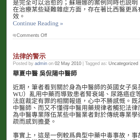
是完全可以治愈的；蘇珊娜的案例同時也説明
在治療某些疑難雜症方面，存在著比西醫更爲
效。
Continue Reading »
on
Comments Off
自
閉
症
法律的警示
治
愈
Posted by
admin
on
02 May 2010
| Tagged as:
Uncategorized
第
四
華夏中醫 吳侃陽中醫師
例
近期，筆者看到關於身為中醫師的英國女子吳英
WU）亂用中藥而導致患者腎衰竭、尿路癌症
法庭裁定有罪的相關報道，心中不勝感慨。既
中醫師、而又不懂得中醫用藥規律者觸犯法律
為中醫專業隊伍某些中醫業者對於傳統專業學
疏而感到擔憂。
事實上，這是一例較爲典型中藥中毒事故，事