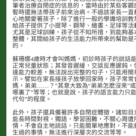
筆者治療自閉症的信息的，當時由於某些客觀
暫時還無法帶孩子前來治病。不過該家長一直
心地關愛著孩子，除了進行一般的學識培訓教
給孩子提供了小提琴、鋼琴、繪畫、足球等活
尤其是足球訓練，孩子從不知所措，到能夠基
整體，其間給孩子的生活能力所帶來的幫助是
的。
蘇珊娜4歲時才會叫媽媽，初診時孩子的説話能
正常兒童狀態；其發音遲緩，交談反應遲鈍，
達能力較差，無法說出完整的句子，只能用簡
示。譬如在家長接孩子放學回家時，孩子常常
媽，弟弟……？”其意大致為“弟弟怎麽沒來”或
哪裏了”等等；也就是說，孩子的語言能力只能
代句”的程度。
此外，孩子還具備著許多自閉症體徵，諸如目
能長時間對視，獨語，學習困難，不關心周遭
情，不會自主地説話，只能簡單地應對，不能
生過的事情，無法進行深層次的交流等等。