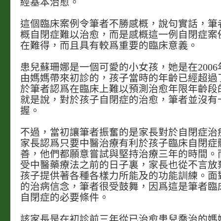
經基本治愈。
這個臨床案例令筆者不勝感概，說句實話，筆
概自閉症難以治愈，而是感概這一例自閉症案
在難得，而且具有較爲重要的臨床意義。
患兒蘇珊娜是一個可愛的小女孩，她是在2006年
由媽媽帶來初診的，孩子當時的年齡已經超過
於筆者認爲在臨床上難以預測治愈年限年齡段
就是說，對於孩子自閉症的治愈，筆者並沒有
握。
不過，當初讓筆者振奮的是家長對於自閉症治
家長認爲只要中醫治療有利於孩子臨床自閉症
善，他們都願意嘗試與堅持治療三年的時間。
受中醫藥療法之前的日子裏，家長也從不言放
孩子提供著各種各樣力所能及的功能訓練。面
的治病信念，筆者很受鼓舞，因爲這是筆者臨
自閉症的必要條件。
該家長是在初診前三年從已治愈患兒喬治的媽