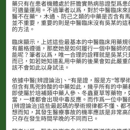
藥只有在患者機體處於肝膽實熱病態證型爲患
可適量運用。不過筆者以爲，對於中醫臨床來
醫不在藥”，木通、防己之類的中藥是否含有
並不重要，重要的則是中醫臨床沒有吳某的這
的方法。
臨床顯示，上述這些最基本的中醫臨床用藥規
有嚴格遵循，那麽她是如何履行一個中醫師的
能呢？筆者以爲，唯一合理的詮釋就是吳某只
而已，如若她知道亂用中藥的後果會如此嚴重
該不會如此以身試法。
依據中醫[辨證論治]、“有是證，服是方”等學
但含有馬兜鈴酸的中藥如此，幾乎所有的中藥
即使屬於培補類中藥人參、冬蟲夏草等藥物，
當，一樣都會出現中毒反應。而作爲一位中醫
[辨證論治]這些最起碼的學術規律都不懂、都
想而知，其發生醫療事故的機率應該是非常高
只存在發生時間早晚的不同而已。