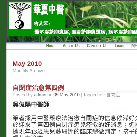
Home
About Us
Contact Us
Links
関
May 2010
Monthly Archive
自閉症治愈第四例
Posted by
admin
on
05 May 2010
| Tagged as:
自閉症
吳侃陽中醫師
筆者採用中醫藥療法治愈自閉症的信息停滯好
於迎來了第四例自閉症患兒痊愈的好消息；近
據現年13歲患兒蘇珊娜的臨床體徵判定，孩子