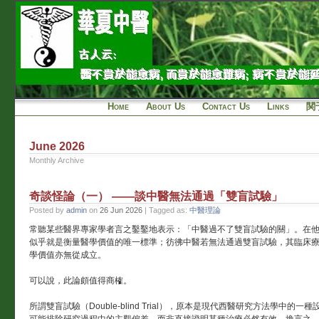
Home
About Us
Contact Us
Links
関
June 2026
Monthly Archive
奇談怪論（一） ——談中醫無法通過「雙盲試驗」
Posted by
admin
on
26 Jun 2026
| Tagged as:
中醫理論
常聽某些醫界專家學者言之鑿鑿地表示：「中醫過不了雙盲試驗的關」。在
似乎就是衡量醫學價值的唯一標準；彷彿中醫若無法通過雙盲試驗，其臨床
學價值亦無從成立。
可以說，此論頗值得商榷。
所謂雙盲試驗（Double-blind Trial），原本是現代西醫研究方法學中的