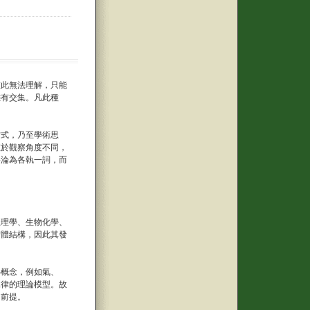
彼此無法理解，只能
難有交集。凡此種
方式，乃至學術思
在於觀察角度不同，
將淪為各執一詞，而
生理學、生物化學、
實體結構，因此其發
心概念，例如氣、
規律的理論模型。故
的前提。