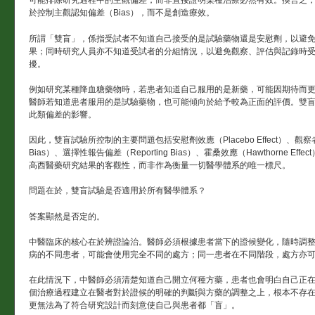
可能排除研究過程中的主觀偏差，而非直接證明某種治療必然有效。換言之
於控制主觀認知偏差（Bias），而不是創造療效。
所謂「雙盲」，係指受試者不知道自己接受的是試驗藥物還是安慰劑，以避
果；同時研究人員亦不知道受試者的分組情況，以避免觀察、評估與記錄時
擾。
例如研究某種降血糖藥物時，若患者知道自己服用的是新藥，可能因期待而
醫師若知道患者服用的是試驗藥物，也可能傾向於給予較為正面的評價。雙
此類偏差的影響。
因此，雙盲試驗所控制的主要問題包括安慰劑效應（Placebo Effect）、觀察者偏
Bias）、選擇性報告偏差（Reporting Bias）、霍桑效應（Hawthorne Ef
高西醫藥研究結果的客觀性，而非作為衡量一切醫學體系的唯一標尺。
問題在於，雙盲試驗是否適用於所有醫學體系？
答案顯然是否定的。
中醫臨床的核心在於辨證論治。醫師必須根據患者當下的證候變化，隨時調
病的不同患者，可能會使用完全不同的處方；同一患者在不同階段，處方亦
在此情況下，中醫師必須清楚知道自己開立何種方藥，患者也會明白自己正
個治療過程建立在醫者對於證候的明確的判斷與方藥的調整之上，根本不存
更無法為了符合研究設計而刻意使自己與患者都「盲」。