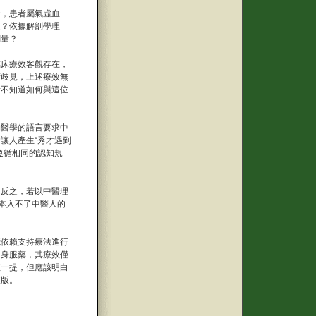
論，患者屬氣虛血
足？依據解剖學理
測量？
臨床療效客觀存在，
術歧見，上述療效無
者不知道如何與這位
物醫學的語言要求中
讓人產生“秀才遇到
遵循相同的認知規
。反之，若以中醫理
本入不了中醫人的
能依賴支持療法進行
終身服藥，其療效僅
值一提，但應該明白
短版。