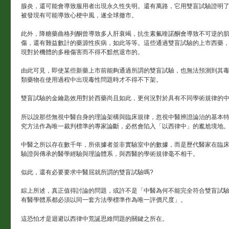
腺炎，還可能會導致服用者出現永久性失明。還有萬路，它用雙盲試驗證明
被發現有可能導致心梗中風，遂全球撤市。
此外，降糖藥曲格列酮曾導致多人肝衰竭，抗生素氟喹諾酮會導致不可逆的
傷，還有難益數計的藥源性疾病，如此等等。這些通過雙盲試驗的上市西藥
現對於機體的多種傷害而不得不黯然退市的。
由此可見，即使某些新藥上市前能夠通過所謂的雙盲試驗，也無法預測到其
類藥物在使用過程中出現毒性問題時才不得不下架。
雙盲試驗的金鑰匙效用對於西藥尚且如此，更何況對於具有不同學術規律的中
所以說那些無視中醫自身的理論架構與臨床規律，忽視中醫辨證論治的基本
究方法作為唯一裁判標準的專家論斷，必然會陷入「以西律中」的尷尬境地
中醫之所以存在數千年，所依據者並非實驗室中的數據，而是歷代醫家在臨
驗證與傳承的醫學經驗與理論體系，與西醫的學術規律毫不相干。
似此，還有必要要求中醫屈就所謂的雙盲試驗嗎?
綜上所述，真正值得討論的問題，或許不是「中醫為何不能完全符合雙盲試
有醫學體系都必須以同一套方法學標準作為唯一評價尺度」。
這恐怕才是迴避以西律中荒誕思維問題的關鍵之所在。