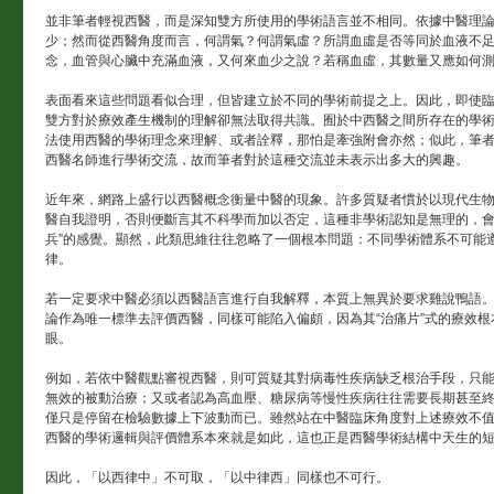
並非筆者輕視西醫，而是深知雙方所使用的學術語言並不相同。依據中醫理
少；然而從西醫角度而言，何謂氣？何謂氣虛？所謂血虛是否等同於血液不
念，血管與心臟中充滿血液，又何來血少之說？若稱血虛，其數量又應如何
表面看來這些問題看似合理，但皆建立於不同的學術前提之上。因此，即使
雙方對於療效產生機制的理解卻無法取得共識。囿於中西醫之間所存在的學
法使用西醫的學術理念來理解、或者詮釋，那怕是牽強附會亦然；似此，筆
西醫名師進行學術交流，故而筆者對於這種交流並未表示出多大的興趣。
近年來，網路上盛行以西醫概念衡量中醫的現象。許多質疑者慣於以現代生
醫自我證明，否則便斷言其不科學而加以否定，這種非學術認知是無理的，會
兵”的感覺。顯然，此類思維往往忽略了一個根本問題：不同學術體系不可能
律。
若一定要求中醫必須以西醫語言進行自我解釋，本質上無異於要求雞說鴨語
論作為唯一標準去評價西醫，同樣可能陷入偏頗，因為其“治痛片”式的療效根
眼。
例如，若依中醫觀點審視西醫，則可質疑其對病毒性疾病缺乏根治手段，只
無效的被動治療；又或者認為高血壓、糖尿病等慢性疾病往往需要長期甚至
僅只是停留在檢驗數據上下波動而已。雖然站在中醫臨床角度對上述療效不
西醫的學術邏輯與評價體系本來就是如此，這也正是西醫學術結構中天生的
因此，「以西律中」不可取，「以中律西」同樣也不可行。