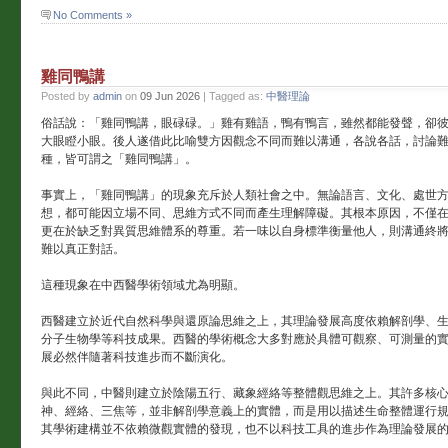
No Comments »
雞同鴨講
Posted by
admin
on
09 Jun 2026
| Tagged as:
中醫理論
俗話說：「雞同鴨講，眼碌碌。」雞有雞語，鴨有鴨言，雖然都能發聲，卻
大眼瞪小眼。後人遂借此比喻雙方因觀念不同而難以溝通，各說各話，討論
種，皆可謂之「雞同鴨講」。
事實上，「雞同鴨講」的現象充斥於人類社會之中。無論語言、文化、處世
想，都可能因立場不同、思維方式不同而產生理解障礙。其根本原因，不僅
更在於缺乏對異質思維體系的尊重。若一味以自身標準衡量他人，則溝通終
難以真正對話。
這種現象在中西醫學術領域尤為明顯。
西醫建立於近代自然科學與還原論思維之上，其理論發展高度依賴解剖學、
分子生物學等科技成果。西醫的學術概念大多對應於具體可觀察、可測量的
展必然伴隨著科技進步而不斷演化。
與此不同，中醫則建立於陰陽五行、藏象經絡等整體觀思維之上。其許多核
神、經絡、三焦等，並非解剖學意義上的實體，而是用以描述生命整體運行
其學術建構並不依賴微觀實體的發現，也不以科技工具的進步作為理論發展