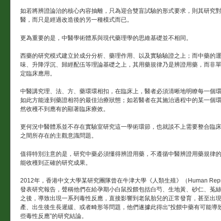
如若將辨證論治的核心內容抽離，只為迎合雙盲試驗的形式要求，則其研究
醫，而只是經過改造後的另一種模式而已。
更為重要的是，中醫學術體系與現代藥理學的思維基礎並不相同。
西藥的研究模式建立於成分分析、藥理作用、以及實驗驗證之上；而中藥的
味、升降浮沉、歸經配伍等理論基礎之上，其用藥規律乃是辨證用藥，而非
定臨床應用。
中醫講究理、法、方、藥環環相扣，在臨床上，醫者必須清晰地明瞭每一個
如此方能達到藥證相符的最佳治療狀態；如若醫者在其施治過程中的某一個環節
然收穫不到應有的顯著臨床療效。
更何況中醫體系並不存在實驗室研究這一學術環節，也就談不上需要整合臨
之間所存在的主觀意識問題。
值得特別注意的是，研究中藥必須懂得辨證用藥，不遵循中醫辨證用藥規律
能收穫到正確的研究成果。
2012年，香港中文大學某研究團隊曾在牛津大學《人類生殖》（Human Repro
發表研究報告，聲稱他們在給孕期小白鼠投餵包括白芍、生地黃、砂仁、菟
之後，導致出現一系列毒性反應，直接影響到老鼠胎兒的正常發育，甚至出
產、出生後生長遲緩、或者畸形等問題，他們遂據此得出“投餵中藥有可能導
些毒性反應”的研究結論。