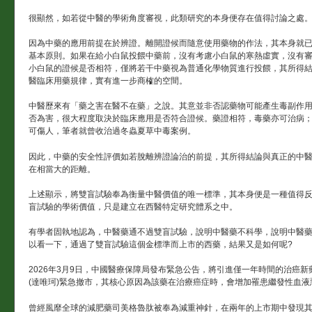
很顯然，如若從中醫的學術角度審視，此類研究的本身便存在值得討論之處
因為中藥的應用前提在於辨證。離開證候而隨意使用藥物的作法，其本身就
基本原則。如果在給小白鼠投餵中藥前，沒有考慮小白鼠的寒熱虛實，沒有
小白鼠的證候是否相符，僅將若干中藥視為普通化學物質進行投餵，其所得
醫臨床用藥規律，實有進一步商榷的空間。
中醫歷來有「藥之害在醫不在藥」之說。其意並非否認藥物可能產生毒副作
否為害，很大程度取決於臨床應用是否符合證候。藥證相符，毒藥亦可治病
可傷人，筆者就曾收治過冬蟲夏草中毒案例。
因此，中藥的安全性評價如若脫離辨證論治的前提，其所得結論與真正的中
在相當大的距離。
上述顯示，將雙盲試驗奉為衡量中醫價值的唯一標準，其本身便是一種值得
盲試驗的學術價值，只是建立在西醫特定研究體系之中。
有學者固執地認為，中醫藥通不過雙盲試驗，說明中醫藥不科學，說明中醫
以看一下，通過了雙盲試驗這個金標準而上市的西藥，結果又是如何呢?
2026年3月9日，中國醫療保障局發布緊急公告，將引進僅一年時間的治癌
(達唯珂)緊急撤市，其核心原因為該藥在治療癌症時，會增加罹患繼發性血液
曾經風靡全球的減肥藥司美格魯肽被奉為減重神針，在兩年的上市期中發現