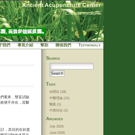
Ancient Acupuncture Center
Chinese medicine
于我們
專長介紹
幫助
聯係我們
Testimonials
Search
Tags
自閉症
(28)
他們看來，雙盲試驗
中醫理論
(21)
療效便不存在，其醫
醫案
(1)
中西结合
(2)
Archives
July 2026
一種設計，其目的在於盡
June 2026