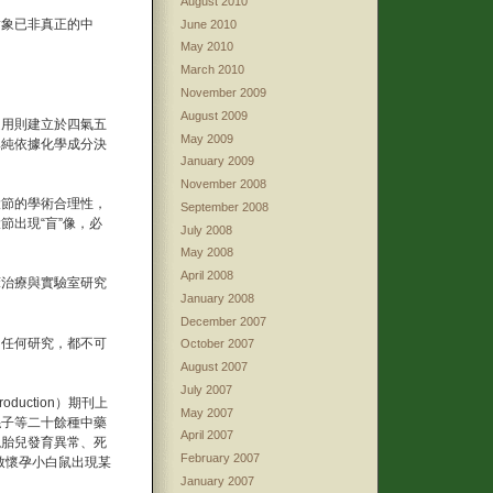
August 2010
對象已非真正的中
June 2010
May 2010
March 2010
November 2009
August 2009
運用則建立於四氣五
May 2009
單純依據化學成分決
January 2009
November 2008
環節的學術合理性，
September 2008
出現“盲”像，必
July 2008
May 2008
April 2008
床治療與實驗室研究
January 2008
December 2007
的任何研究，都不可
October 2007
August 2007
July 2007
duction）期刊上
May 2007
絲子等二十餘種中藥
April 2007
現胎兒發育異常、死
February 2007
致懷孕小白鼠出現某
January 2007