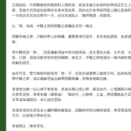
正因如此，中西醫雖然同樣面對人體疾病，卻並非建立於相同的學術語言之
礎、思維方式與認知架構存在著本質差異，因此在許多學術問題上難以直接
一方的語言完全詮釋另一方，往往容易陷入「雞同鴨講」的困境。
以「脾」為例，中醫之脾與西醫之脾臟並非同一概念。
西醫所稱之脾，乃解剖學上的脾臟，屬重要淋巴器官，具有免疫調節、血液
能。
而中醫所謂「脾」，則是藏象理論中的功能系統。其主運化水穀、主升清、
肢、口唇、思維活動等皆有密切關聯。換言之，中醫之脾更接近一種功能性
的解剖器官。
由此可見，雙方雖然同樣使用「脾」字，但其內涵實際上截然不同。如若執
釋中醫之脾，或以藏象理論去解釋西醫脾臟，皆難免南轅北轍。
筆者曾治療一位心律不整患者。患者自覺心慌心悸，脈見結代，心電圖顯示
次異常波形。筆者依據《傷寒論》「脈結代，心動悸」之論，辨證屬氣血不
甘草湯加減調治，未久諸症悉除。
其後患者前往某知名心臟科醫師處複診。該醫師得知治療經過後，希望透過
方式，以便進行學術交流。
筆者聞之，唯有苦笑。