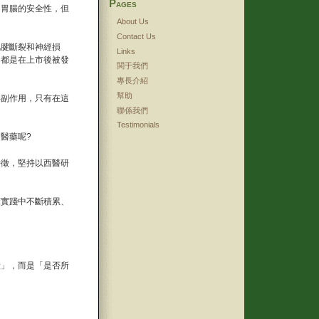
Pages
了胃腸的安全性，但
About Us
Contact Us
肌腱斷裂和神經損
Links
，都是在上市後被發
関于我們
專長介紹
幫助
毒副作用，只有在這
聯係我們
Testimonials
醫藥呢?
特徵，堅持以西醫研
。
床實踐中不斷積累、
驗」，而是「是否所