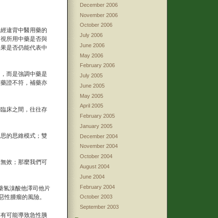
December 2006
。
November 2006
October 2006
已經違背中醫用藥的
July 2006
審視所用中藥是否與
June 2006
結果是否仍能代表中
May 2006
February 2006
用，而是強調中藥是
July 2005
；藥證不符，補藥亦
June 2005
May 2005
April 2005
醫臨床之間，往往存
February 2005
January 2005
反思的思維模式；雙
December 2004
November 2004
October 2004
藥無效；那麼我們可
August 2004
June 2004
February 2004
新藥氢溴酸他澤司他片
October 2003
惡性腫瘤的風險。
September 2003
其有可能導致急性胰