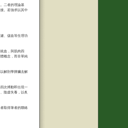
上。二者的理論基
對接。若強求以其中
過濾、儲血等生理功
主統血，與肌肉四
整體概念，而非單純
意以解剖學脾臟去解
每四次搏動即出現一
足、陰虛失養，以炙
患者取得筆者的聯絡